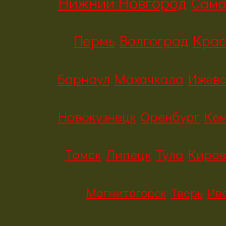
Нижний Новгород
Сам
Пермь
Волгоград
Крас
Барнаул
Махачкала
Ижевс
Новокузнецк
Оренбург
Ке
Томск
Липецк
Тула
Киро
Магнитогорск
Тверь
Ив